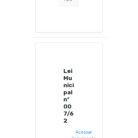
Lei
Mu
nici
pal
nº
00
7/6
2
Acessar