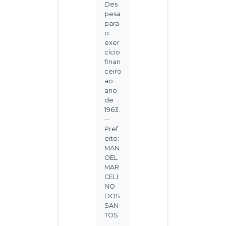
Des
pesa
para
o
exer
cício
finan
ceiro
ao
ano
de
1963.
--
Pref
eito:
MAN
OEL
MAR
CELI
NO
DOS
SAN
TOS