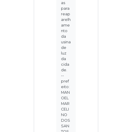
as
para
reap
arelh
ame
nto
da
usina
de
luz
da
cida
de.
--
pref
eito:
MAN
OEL
MAR
CELI
NO
DOS
SAN
TOS