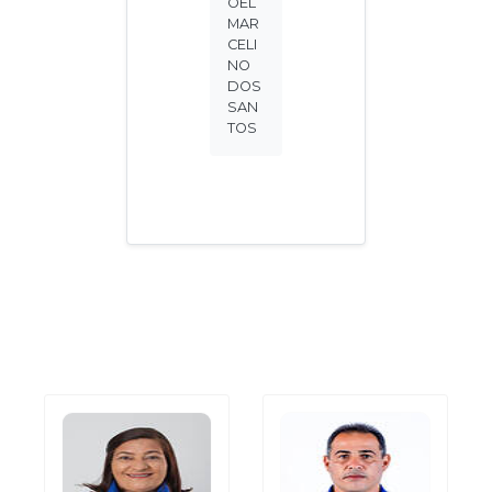
OEL
MAR
CELI
NO
DOS
SAN
TOS