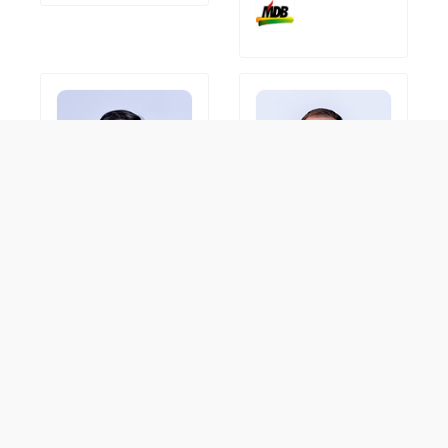
Wesley Victor
José Valdivino de
Souto Morais
Azevedo Neto