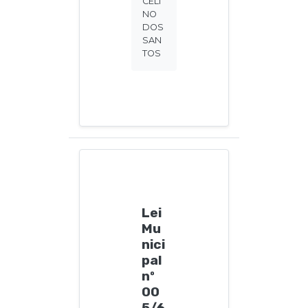
CELI
NO
DOS
SAN
TOS
Lei
Mu
nici
pal
nº
00
5/6