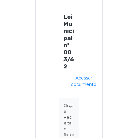
Lei
Mu
nici
pal
nº
00
3/6
2
Acessar
documento
Orça
a
Rec
eita
e
fixa a