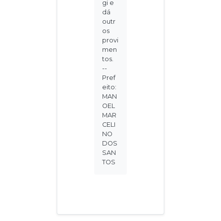
gi e
dá
outr
os
provi
men
tos.
--
Pref
eito:
MAN
OEL
MAR
CELI
NO
DOS
SAN
TOS