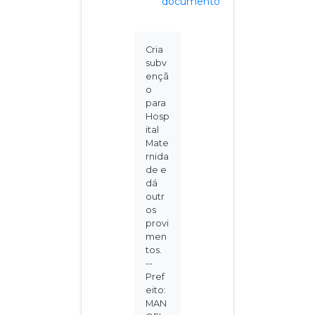
documento
Cria
subv
ençã
o
para
Hosp
ital
Mate
rnida
de e
dá
outr
os
provi
men
tos.
--
Pref
eito:
MAN