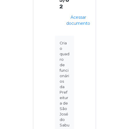
2
Acessar
documento
Cria
o
quad
ro
de
funci
onári
os
da
Pref
eitur
a de
São
José
do
Sabu