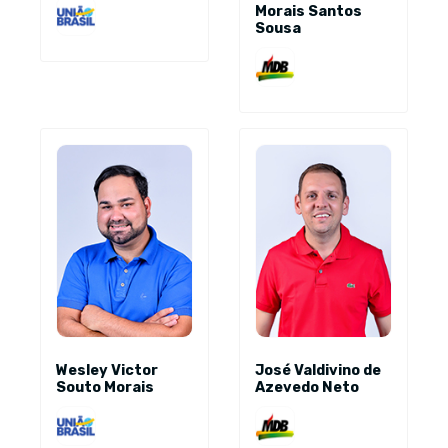
Morais Santos
Sousa
Wesley Victor
José Valdivino de
Souto Morais
Azevedo Neto