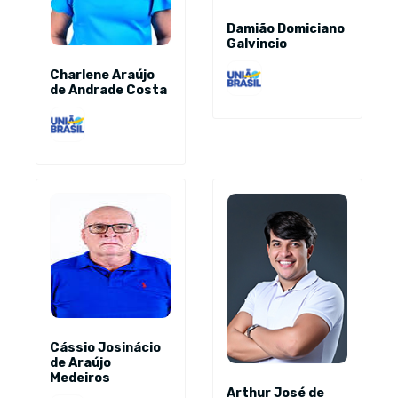
Damião Domiciano
Galvincio
Charlene Araújo
de Andrade Costa
Cássio Josinácio
de Araújo
Medeiros
Arthur José de